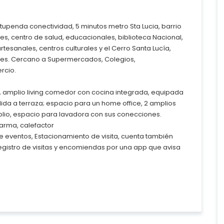
tupenda conectividad, 5 minutos metro Sta Lucia, barrio
les, centro de salud, educacionales, biblioteca Nacional,
artesanales, centros culturales y el Cerro Santa Lucía,
les. Cercano a Supermercados, Colegios,
rcio.
, amplio living comedor con cocina integrada, equipada
da a terraza; espacio para un home office, 2 amplios
plio, espacio para lavadora con sus conecciones.
arma, calefactor
a de eventos, Estacionamiento de visita, cuenta también
registro de visitas y encomiendas por una app que avisa