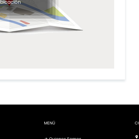
bicación
MENÚ
C
Quienes Somos