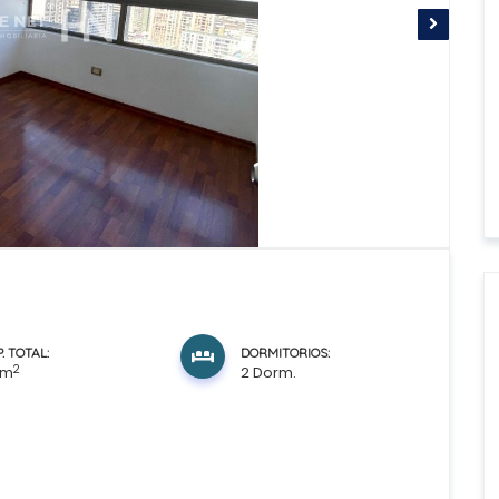
. TOTAL:
DORMITORIOS:
2
 m
2 Dorm.