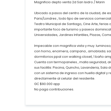
Magnificio depto venta 2d San Isidro / Marin
Ubicado a pasos del centro de la ciudad, de es
Paris/Londres , todo tipo de servicios comercia
Teatro Municipal de Santiago, Cine Arte, ferias 
importante foco de turismo y paseos dominica
Universidades, Jardines Infantiles, Plazas, Come
Impecable con magnifica vista y muy. luminoso
con horno, encimera, campana , amoblada; sali
dormitorios ppal con walking closet, 1 baño am
Cuenta con termopaneles , malla seguridad, al
sus facilitis: Piscina, Quincho, Lavanderia, Sal
con un sistema de ingreso con huella digital y 
directamente al celular del residente.
GC $90.000 app
No paga contribuciones.