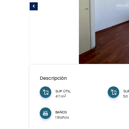
Descripción
SUP. ÚTIL:
SUP
2
47 m
50
BAÑOS:
1 Baños