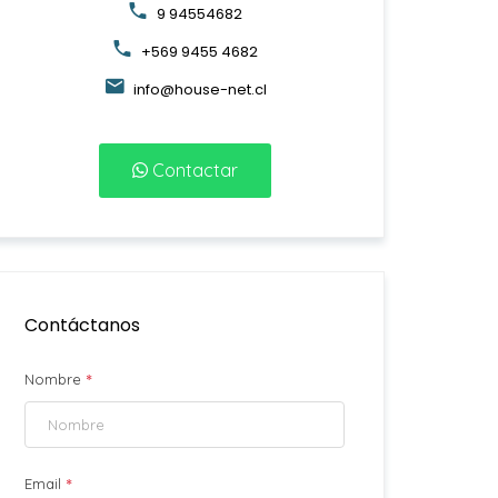
9 94554682
+569 9455 4682
info@house-net.cl
Contactar
Contáctanos
*
Nombre
*
Email